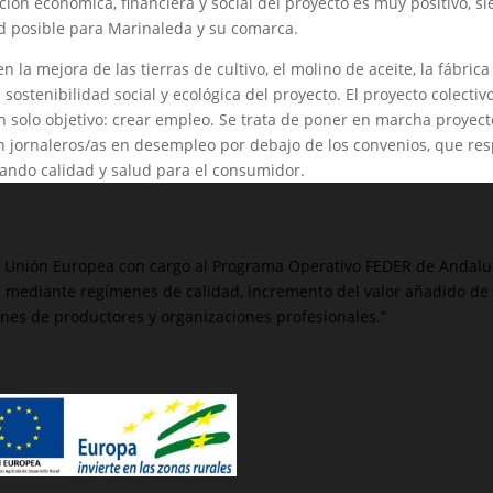
ación económica, financiera y social del proyecto es muy positivo, 
d posible para Marinaleda y su comarca.
n la mejora de las tierras de cultivo, el molino de aceite, la fábrica
sostenibilidad social y ecológica del proyecto. El proyecto colectivo
 solo objetivo: crear empleo. Se trata de poner en marcha proyecto
n jornaleros/as en desempleo por debajo de los convenios, que res
ando calidad y salud para el consumidor.
Unión Europea con cargo al Programa Operativo FEDER de Andalucí
s mediante regímenes de calidad, incremento del valor añadido de 
nes de productores y organizaciones profesionales.”