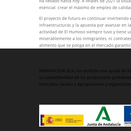
ha llevado hasta hoy. A finales de 2021 la situ
esencial: crear el máximo de empleo de calida
El proyecto de futuro es continuar invirtiendo e
infraestructuras y la apuesta por avanzar en la 
actividad de El Humoso siempre tuvo y tiene un
miserablemente a los inmigrantes, ni contrate
alimento que se ponga en el mercado garantiz
MARINALEDA SCA, ha recibido una ayuda de la 
la competitividad de los productores primario
mercados locales y agrupaciones y organizacio