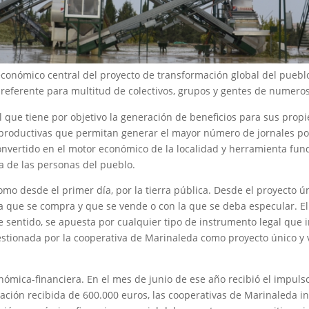
económico central del proyecto de transformación global del puebl
 referente para multitud de colectivos, grupos y gentes de numer
 que tiene por objetivo la generación de beneficios para sus propi
 productivas que permitan generar el mayor número de jornales pos
nvertido en el motor económico de la localidad y herramienta fund
da de las personas del pueblo.
omo desde el primer día, por la tierra pública. Desde el proyecto 
 que se compra y que se vende o con la que se deba especular. El
sentido, se apuesta por cualquier tipo de instrumento legal que imp
gestionada por la cooperativa de Marinaleda como proyecto único y v
onómica-financiera. En el mes de junio de ese año recibió el impul
anciación recibida de 600.000 euros, las cooperativas de Marinaleda