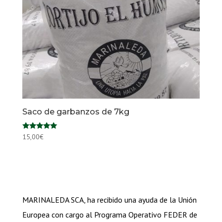
Saco de garbanzos de 7kg
Valorado en
15,00
€
5.00
de 5
MARINALEDA SCA, ha recibido una ayuda de la Unión
Europea con cargo al Programa Operativo FEDER de