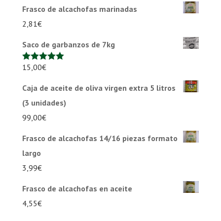
Frasco de alcachofas marinadas
2,81
€
Saco de garbanzos de 7kg
15,00
€
Valorado en
5.00
de 5
Caja de aceite de oliva virgen extra 5 litros
(3 unidades)
99,00
€
Frasco de alcachofas 14/16 piezas formato
largo
3,99
€
Frasco de alcachofas en aceite
4,55
€