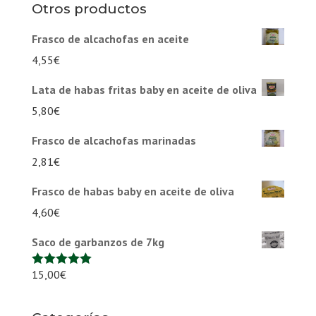
Otros productos
Frasco de alcachofas en aceite
4,55
€
Lata de habas fritas baby en aceite de oliva
5,80
€
Frasco de alcachofas marinadas
2,81
€
Frasco de habas baby en aceite de oliva
4,60
€
Saco de garbanzos de 7kg
15,00
€
Valorado en
5.00
de 5