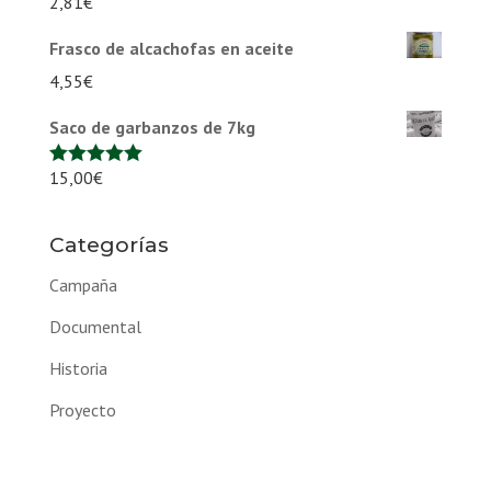
2,81
€
Frasco de alcachofas en aceite
4,55
€
Saco de garbanzos de 7kg
15,00
€
Valorado en
5.00
de 5
Categorías
Campaña
Documental
Historia
Proyecto