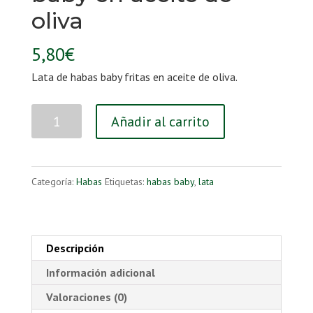
oliva
5,80
€
Lata de habas baby fritas en aceite de oliva.
Lata
Añadir al carrito
de
habas
fritas
Categoría:
Habas
Etiquetas:
habas baby
,
lata
baby
en
aceite
Descripción
de
Información adicional
oliva
Valoraciones (0)
cantidad