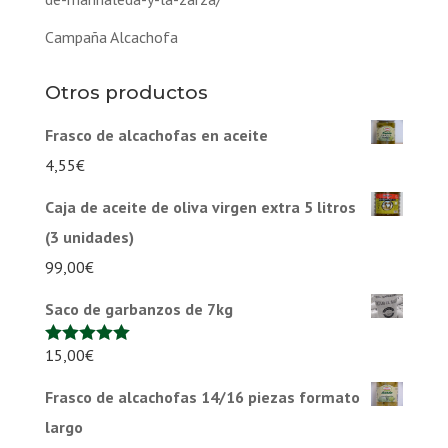
Campaña Alcachofa
Otros productos
Frasco de alcachofas en aceite
4,55
€
Caja de aceite de oliva virgen extra 5 litros
(3 unidades)
99,00
€
Saco de garbanzos de 7kg
15,00
€
Valorado en
5.00
de 5
Frasco de alcachofas 14/16 piezas formato
largo